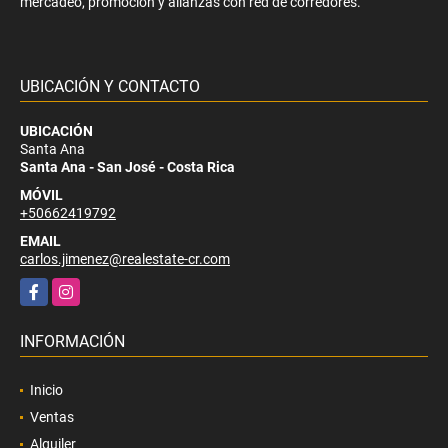
mercadeo, promoción y alianzas con red de corredores.
UBICACIÓN Y CONTACTO
UBICACIÓN
Santa Ana
Santa Ana - San José - Costa Rica
MÓVIL
+50662419792
EMAIL
carlos.jimenez@realestate-cr.com
Facebook
Instagram
INFORMACIÓN
Inicio
Ventas
Alquiler