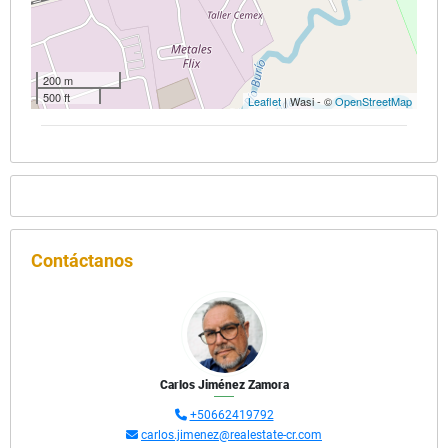
200 m
500 ft
Leaflet
| Wasi - ©
OpenStreetMap
Contáctanos
Carlos Jiménez Zamora
+50662419792
carlos.jimenez@realestate-cr.com