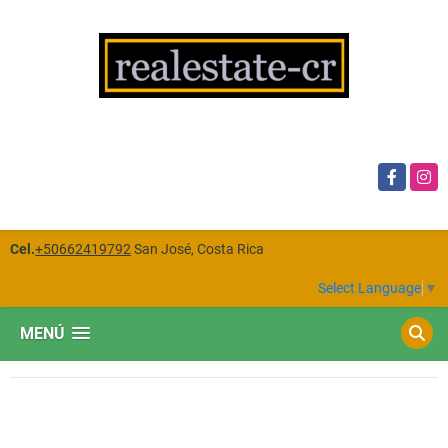
Facebook
Insta
Cel.
+50662419792
San José, Costa Rica
Select Language
▼
MENÚ