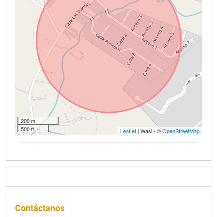
200 m
500 ft
Leaflet
| Wasi - ©
OpenStreetMap
Contáctanos