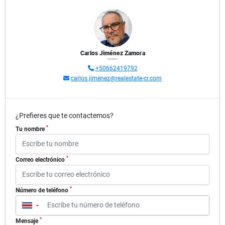
Carlos Jiménez Zamora
+50662419792
carlos.jimenez@realestate-cr.com
¿Prefieres que te contactemos?
*
Tu nombre
*
Correo electrónico
*
Número de teléfono
▼
*
Mensaje