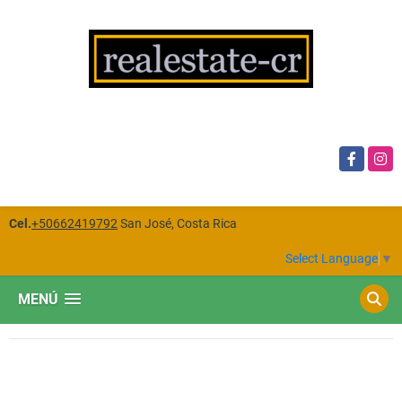
Facebook
Insta
Cel.
+50662419792
San José, Costa Rica
Select Language
▼
MENÚ