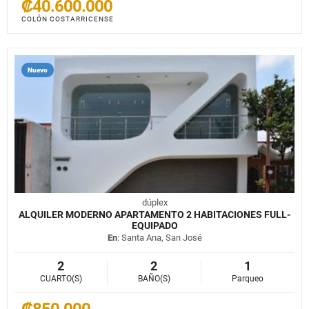
₡40.600.000
COLÓN COSTARRICENSE
Nuevo
dúplex
ALQUILER MODERNO APARTAMENTO 2 HABITACIONES FULL-
EQUIPADO
En
: Santa Ana, San José
2
2
1
CUARTO(S)
BAÑO(S)
Parqueo
₡850.000