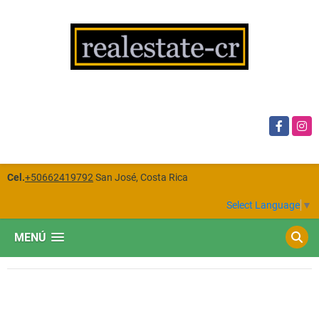
Facebook
Insta
Cel.
+50662419792
San José, Costa Rica
Select Language
▼
MENÚ