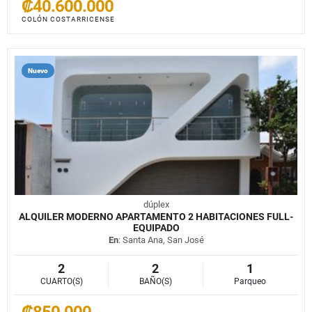
₡40.600.000
COLÓN COSTARRICENSE
Nuevo
dúplex
ALQUILER MODERNO APARTAMENTO 2 HABITACIONES FULL-
EQUIPADO
En
: Santa Ana, San José
2
2
1
CUARTO(S)
BAÑO(S)
Parqueo
₡850.000