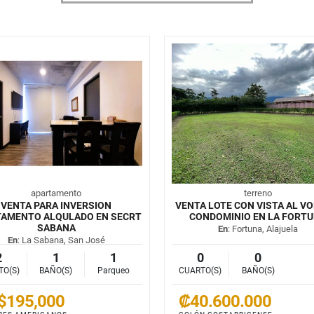
apartamento
terreno
VENTA PARA INVERSION
VENTA LOTE CON VISTA AL VO
TAMENTO ALQULADO EN SECRT
CONDOMINIO EN LA FORT
SABANA
En
: Fortuna, Alajuela
En
: La Sabana, San José
2
1
1
0
0
TO(S)
BAÑO(S)
Parqueo
CUARTO(S)
BAÑO(S)
$195,000
₡40.600.000