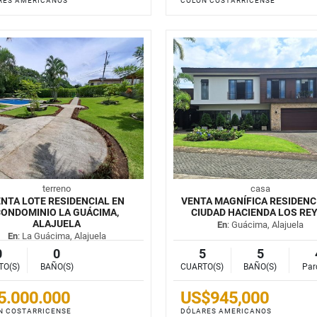
RES AMERICANOS
COLÓN COSTARRICENSE
terreno
casa
NTA LOTE RESIDENCIAL EN
VENTA MAGNÍFICA RESIDENC
ONDOMINIO LA GUÁCIMA,
CIUDAD HACIENDA LOS RE
ALAJUELA
En
: Guácima, Alajuela
En
: La Guácima, Alajuela
0
0
5
5
TO(S)
BAÑO(S)
CUARTO(S)
BAÑO(S)
Par
5.000.000
US$945,000
N COSTARRICENSE
DÓLARES AMERICANOS