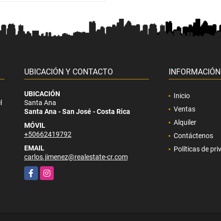
UBICACIÓN Y CONTACTO
INFORMACIÓN
UBICACIÓN
Inicio
l
Santa Ana
Ventas
Santa Ana - San José - Costa Rica
Alquiler
MÓVIL
+50662419792
Contáctenos
EMAIL
Políticas de pr
carlos.jimenez@realestate-cr.com
Facebook
Instagram