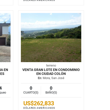
DÓLARES AMERICANOS
terreno
IA EN
VENTA GRAN LOTE EN CONDOMINIO
YES
EN CIUDAD COLÓN
En
: Mora, San José
4
0
0
queo
CUARTO(S)
BAÑO(S)
US$262,833
DÓLARES AMERICANOS