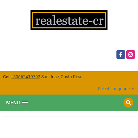
Facebook
Insta
Cel.
+50662419792
San José, Costa Rica
Select Language
▼
MENÚ