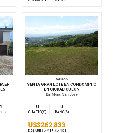
DÓLARES AMERICANOS
terreno
IA EN
VENTA GRAN LOTE EN CONDOMINIO
YES
EN CIUDAD COLÓN
En
: Mora, San José
4
0
0
queo
CUARTO(S)
BAÑO(S)
US$262,833
DÓLARES AMERICANOS