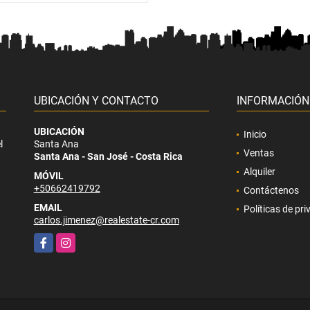
UBICACIÓN Y CONTACTO
INFORMACIÓN
UBICACIÓN
Inicio
l
Santa Ana
Ventas
Santa Ana - San José - Costa Rica
Alquiler
MÓVIL
+50662419792
Contáctenos
EMAIL
Políticas de pr
carlos.jimenez@realestate-cr.com
Facebook
Instagram