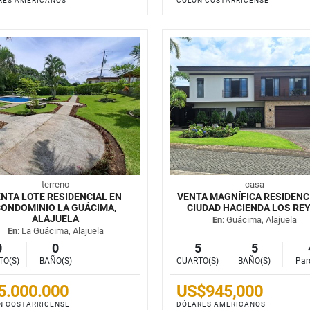
RES AMERICANOS
COLÓN COSTARRICENSE
terreno
casa
NTA LOTE RESIDENCIAL EN
VENTA MAGNÍFICA RESIDENC
ONDOMINIO LA GUÁCIMA,
CIUDAD HACIENDA LOS RE
ALAJUELA
En
: Guácima, Alajuela
En
: La Guácima, Alajuela
0
0
5
5
TO(S)
BAÑO(S)
CUARTO(S)
BAÑO(S)
Par
5.000.000
US$945,000
N COSTARRICENSE
DÓLARES AMERICANOS