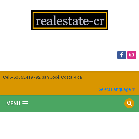
Facebook
Insta
Cel.
+50662419792
San José, Costa Rica
Select Language
▼
MENÚ