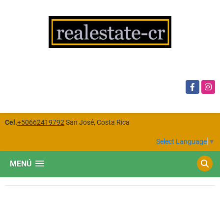
Facebook
Insta
Cel.
+50662419792
San José, Costa Rica
Select Language
▼
MENÚ