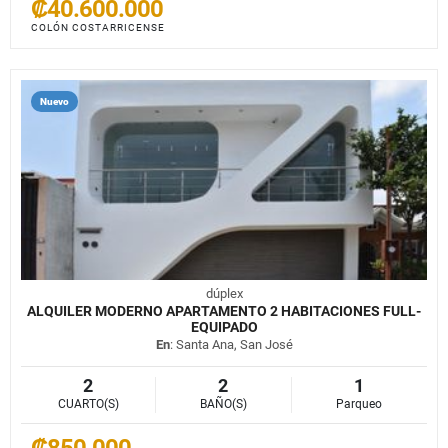
₡40.600.000
COLÓN COSTARRICENSE
Nuevo
dúplex
ALQUILER MODERNO APARTAMENTO 2 HABITACIONES FULL-
EQUIPADO
En
: Santa Ana, San José
2
2
1
CUARTO(S)
BAÑO(S)
Parqueo
₡850.000