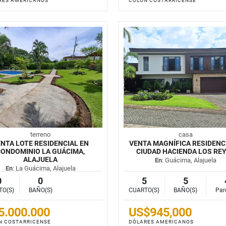
RES AMERICANOS
COLÓN COSTARRICENSE
terreno
casa
NTA LOTE RESIDENCIAL EN
VENTA MAGNÍFICA RESIDENC
ONDOMINIO LA GUÁCIMA,
CIUDAD HACIENDA LOS RE
ALAJUELA
En
: Guácima, Alajuela
En
: La Guácima, Alajuela
0
0
5
5
TO(S)
BAÑO(S)
CUARTO(S)
BAÑO(S)
Par
5.000.000
US$945,000
N COSTARRICENSE
DÓLARES AMERICANOS