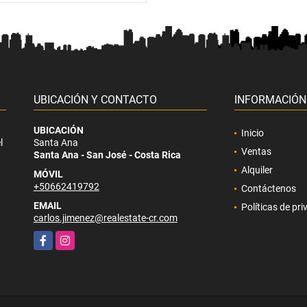
UBICACIÓN Y CONTACTO
INFORMACIÓN
UBICACIÓN
Inicio
l
Santa Ana
Ventas
Santa Ana - San José - Costa Rica
Alquiler
MÓVIL
+50662419792
Contáctenos
EMAIL
Políticas de pr
carlos.jimenez@realestate-cr.com
Facebook
Instagram