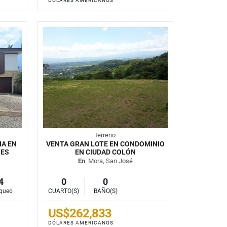
DÓLARES AMERICANOS
terreno
IA EN
VENTA GRAN LOTE EN CONDOMINIO
YES
EN CIUDAD COLÓN
En
: Mora, San José
4
0
0
queo
CUARTO(S)
BAÑO(S)
US$262,833
DÓLARES AMERICANOS