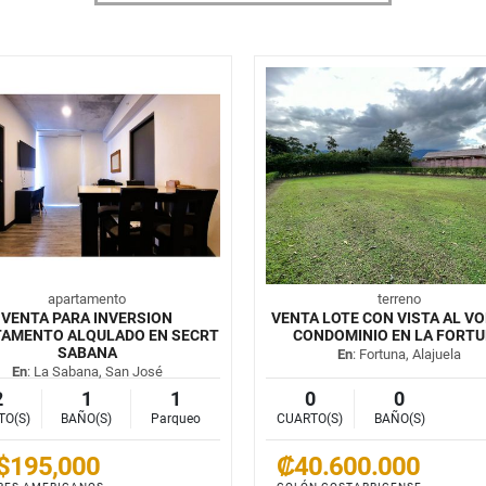
apartamento
terreno
VENTA PARA INVERSION
VENTA LOTE CON VISTA AL VO
TAMENTO ALQULADO EN SECRT
CONDOMINIO EN LA FORT
SABANA
En
: Fortuna, Alajuela
En
: La Sabana, San José
2
1
1
0
0
TO(S)
BAÑO(S)
Parqueo
CUARTO(S)
BAÑO(S)
$195,000
₡40.600.000