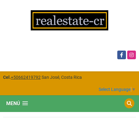
Facebook
Insta
Cel.
+50662419792
San José, Costa Rica
Select Language
▼
MENÚ