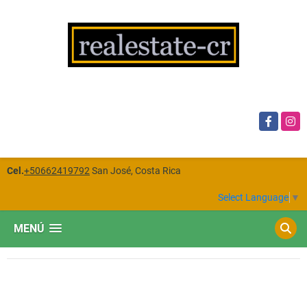
Facebook
Insta
Cel.
+50662419792
San José, Costa Rica
Select Language
▼
MENÚ