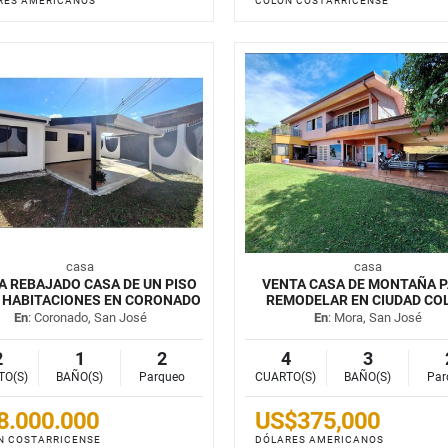
RES AMERICANOS
COLÓN COSTARRICENSE
casa
casa
A REBAJADO CASA DE UN PISO
VENTA CASA DE MONTAÑA 
 HABITACIONES EN CORONADO
REMODELAR EN CIUDAD CO
En
: Coronado, San José
En
: Mora, San José
2
1
2
4
3
TO(S)
BAÑO(S)
Parqueo
CUARTO(S)
BAÑO(S)
Par
8.000.000
US$375,000
N COSTARRICENSE
DÓLARES AMERICANOS