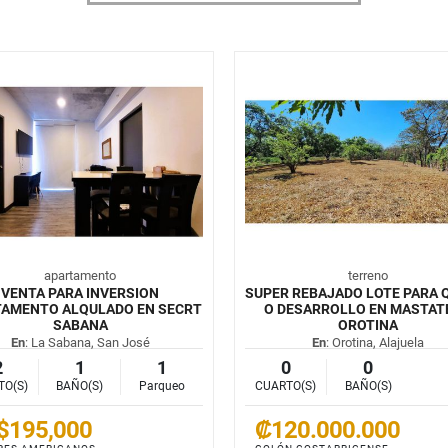
apartamento
terreno
VENTA PARA INVERSION
SUPER REBAJADO LOTE PARA 
TAMENTO ALQULADO EN SECRT
O DESARROLLO EN MASTAT
SABANA
OROTINA
En
: La Sabana, San José
En
: Orotina, Alajuela
2
1
1
0
0
TO(S)
BAÑO(S)
Parqueo
CUARTO(S)
BAÑO(S)
$195,000
₡120.000.000