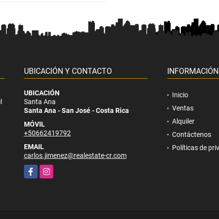
UBICACIÓN Y CONTACTO
INFORMACIÓN
UBICACIÓN
Inicio
l
Santa Ana
Ventas
Santa Ana - San José - Costa Rica
Alquiler
MÓVIL
+50662419792
Contáctenos
EMAIL
Políticas de pr
carlos.jimenez@realestate-cr.com
Facebook
Instagram