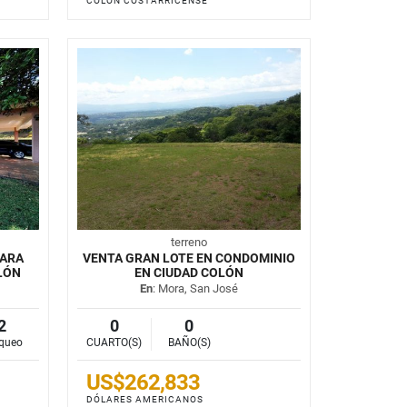
COLÓN COSTARRICENSE
terreno
PARA
VENTA GRAN LOTE EN CONDOMINIO
LÓN
EN CIUDAD COLÓN
En
: Mora, San José
2
0
0
queo
CUARTO(S)
BAÑO(S)
US$262,833
DÓLARES AMERICANOS