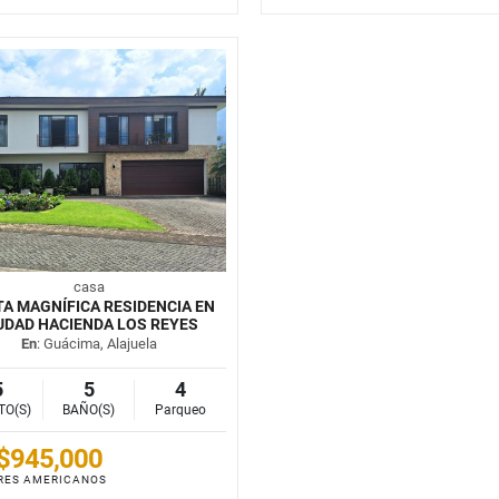
casa
A MAGNÍFICA RESIDENCIA EN
UDAD HACIENDA LOS REYES
En
: Guácima, Alajuela
5
5
4
TO(S)
BAÑO(S)
Parqueo
$945,000
RES AMERICANOS