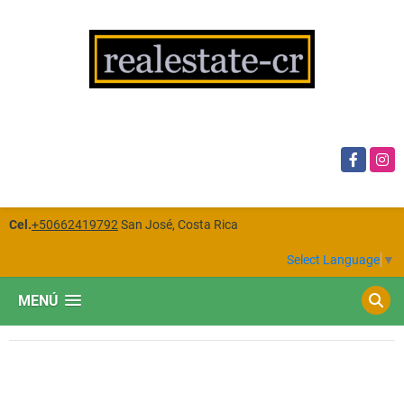
Facebook
Insta
Cel.
+50662419792
San José, Costa Rica
Select Language
▼
MENÚ