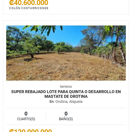
₡40.600.000
COLÓN COSTARRICENSE
terreno
SUPER REBAJADO LOTE PARA QUINTA O DESARROLLO EN
MASTATE DE OROTINA
En
: Orotina, Alajuela
0
0
CUARTO(S)
BAÑO(S)
₡120.000.000