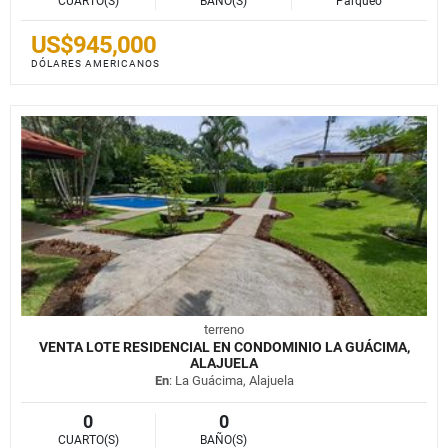
CUARTO(S)
BAÑO(S)
Parqueo
US$945,000
DÓLARES AMERICANOS
terreno
VENTA LOTE RESIDENCIAL EN CONDOMINIO LA GUÁCIMA,
ALAJUELA
En
: La Guácima, Alajuela
0
0
CUARTO(S)
BAÑO(S)