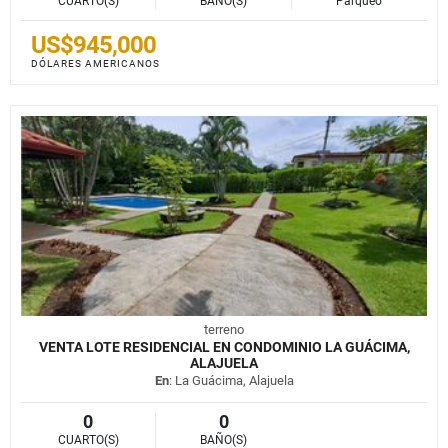
CUARTO(S)
BAÑO(S)
Parqueo
US$945,000
DÓLARES AMERICANOS
terreno
VENTA LOTE RESIDENCIAL EN CONDOMINIO LA GUÁCIMA,
ALAJUELA
En
: La Guácima, Alajuela
0
0
CUARTO(S)
BAÑO(S)