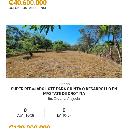
₡40.600.000
COLÓN COSTARRICENSE
terreno
SUPER REBAJADO LOTE PARA QUINTA O DESARROLLO EN
MASTATE DE OROTINA
En
: Orotina, Alajuela
0
0
CUARTO(S)
BAÑO(S)
₡120.000.000