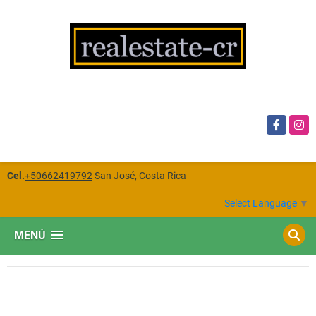
Facebook
Insta
Cel.
+50662419792
San José, Costa Rica
Select Language
▼
MENÚ