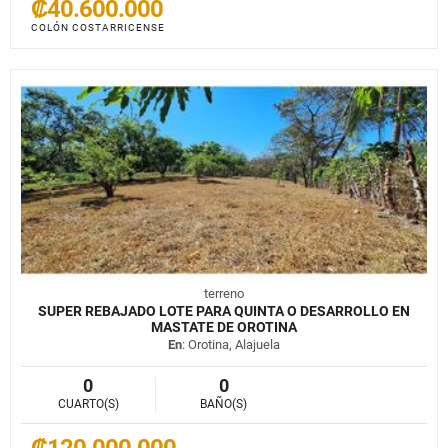
₡40.600.000
COLÓN COSTARRICENSE
terreno
SUPER REBAJADO LOTE PARA QUINTA O DESARROLLO EN
MASTATE DE OROTINA
En
: Orotina, Alajuela
0
0
CUARTO(S)
BAÑO(S)
₡120.000.000