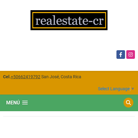
Facebook
Insta
Cel.
+50662419792
San José, Costa Rica
Select Language
▼
MENÚ