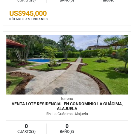
CUARTO(S)
BAÑO(S)
Parqueo
US$945,000
DÓLARES AMERICANOS
terreno
VENTA LOTE RESIDENCIAL EN CONDOMINIO LA GUÁCIMA,
ALAJUELA
En
: La Guácima, Alajuela
0
0
CUARTO(S)
BAÑO(S)