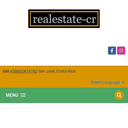
Facebook
Insta
Cel.
+50662419792
San José, Costa Rica
Select Language
▼
MENÚ