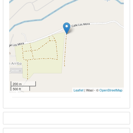
200 m
500 ft
Leaflet
| Wasi - ©
OpenStreetMap