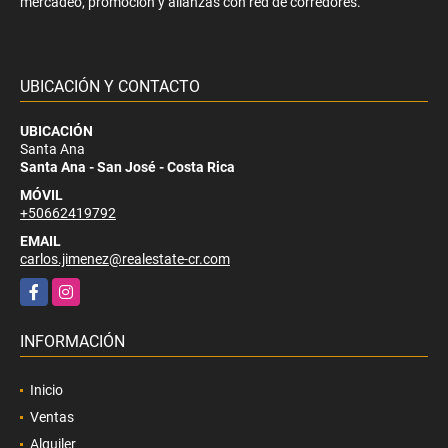
mercadeo, promoción y alianzas con red de corredores.
UBICACIÓN Y CONTACTO
UBICACIÓN
Santa Ana
Santa Ana - San José - Costa Rica
MÓVIL
+50662419792
EMAIL
carlos.jimenez@realestate-cr.com
Facebook
Instagram
INFORMACIÓN
Inicio
Ventas
Alquiler