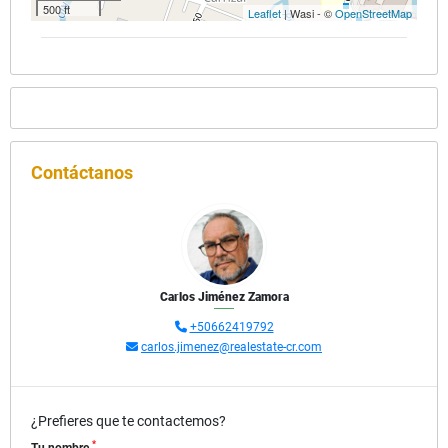
500 ft
Leaflet
| Wasi - ©
OpenStreetMap
Contáctanos
Carlos Jiménez Zamora
+50662419792
carlos.jimenez@realestate-cr.com
¿Prefieres que te contactemos?
*
Tu nombre