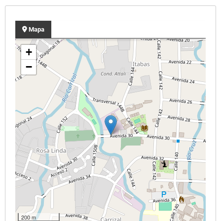
Mapa
+
−
200 m