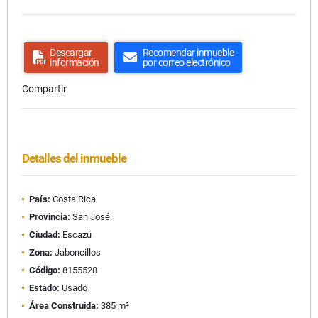
Descargar
Recomendar inmueble
información
por correo electrónico
Compartir
Detalles del inmueble
País:
Costa Rica
Provincia:
San José
Ciudad:
Escazú
Zona:
Jaboncillos
Código:
8155528
Estado:
Usado
Área Construida:
385 m²