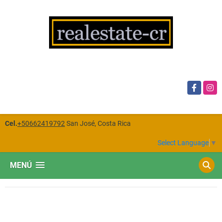
Facebook
Insta
Cel.
+50662419792
San José, Costa Rica
Select Language
▼
MENÚ