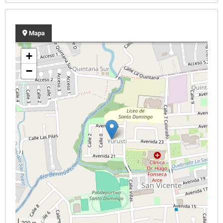
Mapa
+
−
200 m