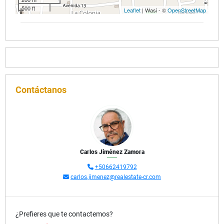
500 ft
Leaflet
| Wasi - ©
OpenStreetMap
Contáctanos
Carlos Jiménez Zamora
+50662419792
carlos.jimenez@realestate-cr.com
¿Prefieres que te contactemos?