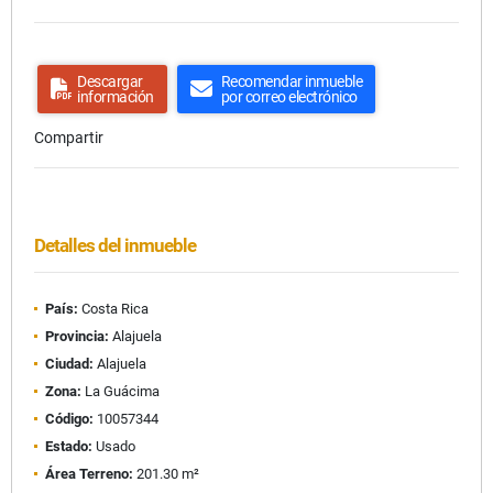
Descargar
Recomendar inmueble
información
por correo electrónico
Compartir
Detalles del inmueble
País:
Costa Rica
Provincia:
Alajuela
Ciudad:
Alajuela
Zona:
La Guácima
Código:
10057344
Estado:
Usado
Área Terreno:
201.30 m²