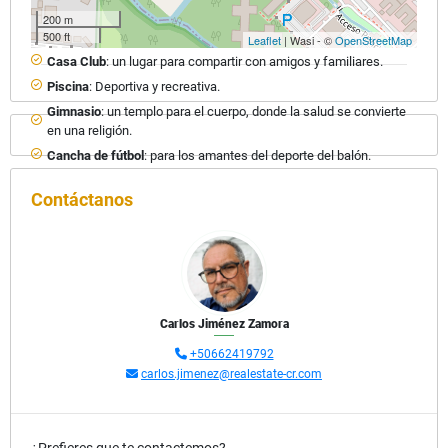
Proyecto de 345 lotes.
200 m
500 ft
Leaflet
| Wasi - ©
OpenStreetMap
Casa Club
: un lugar para compartir con amigos y familiares.
Piscina
: Deportiva y recreativa.
Gimnasio
: un templo para el cuerpo, donde la salud se convierte
en una religión.
Cancha de fútbol
: para los amantes del deporte del balón.
Pet park
: un espacio para que tus amigos peludos también
Contáctanos
disfruten de la libertad.
Área de juegos infantiles
:
Seguridad 24/7
: para que te sientas tranquilo y protegido, para
que puedas disfrutar de la vida sin preocupaciones.
Calles adoquinadas. Cableado subterráneo parcial.
Carlos Jiménez Zamora
+50662419792
Características de la zona
carlos.jimenez@realestate-cr.com
Ubicado en un agradable clima en San Rafael de Alajuela, con
acceso a la ruta 27 y a solo unos minutos de supermercados,
centros comerciales, oficentros y centros educativos,
¿Prefieres que te contactemos?