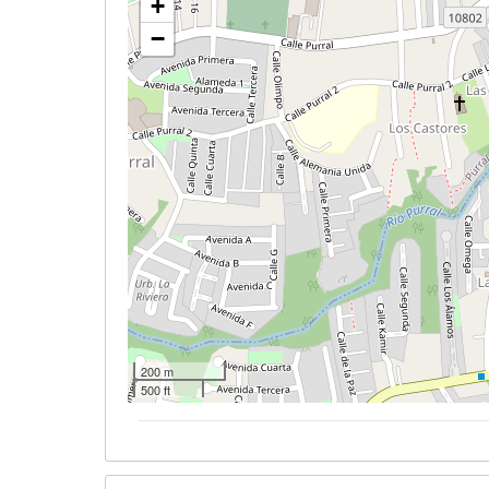
+
−
200 m
500 ft