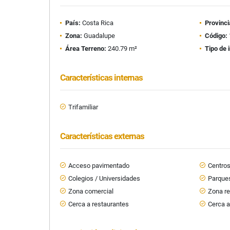
País:
Costa Rica
Provinci
Zona:
Guadalupe
Código:
Área Terreno:
240.79 m²
Tipo de 
Características internas
Trifamiliar
Características externas
Acceso pavimentado
Centro
Colegios / Universidades
Parque
Zona comercial
Zona re
Cerca a restaurantes
Cerca a