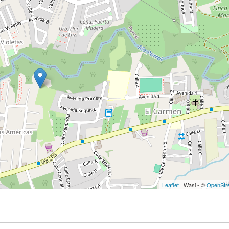
Leaflet
| Wasi - ©
OpenStr