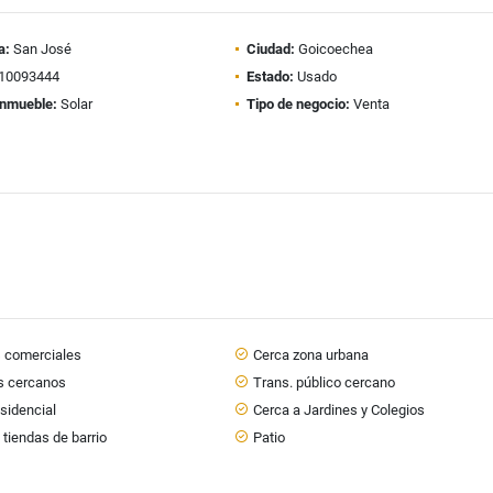
a:
San José
Ciudad:
Goicoechea
10093444
Estado:
Usado
inmueble:
Solar
Tipo de negocio:
Venta
s comerciales
Cerca zona urbana
s cercanos
Trans. público cercano
sidencial
Cerca a Jardines y Colegios
 tiendas de barrio
Patio