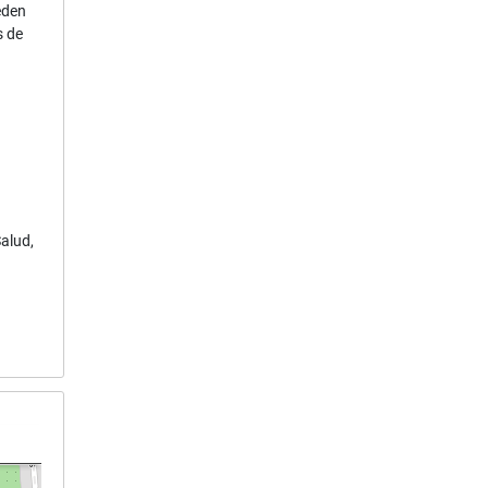
eden
s de
alud,