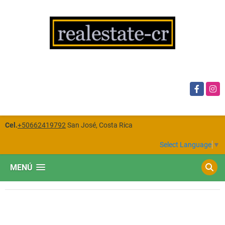
Facebook
Insta
Cel.
+50662419792
San José, Costa Rica
Select Language
▼
MENÚ