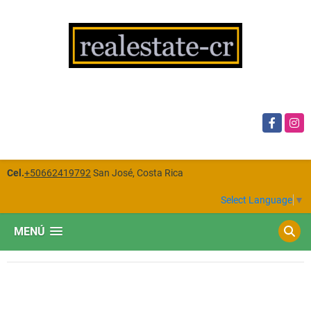
Facebook
Insta
Cel.
+50662419792
San José, Costa Rica
Select Language
▼
MENÚ