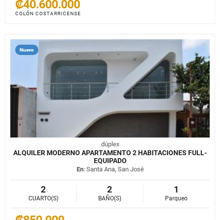
₡40.600.000
COLÓN COSTARRICENSE
Nuevo
dúplex
ALQUILER MODERNO APARTAMENTO 2 HABITACIONES FULL-
EQUIPADO
En
: Santa Ana, San José
2
2
1
CUARTO(S)
BAÑO(S)
Parqueo
₡850.000