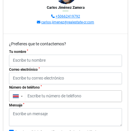
Carlos Jiménez Zamora
+50662419792
carlos.jimenez@realestate-cr.com
¿Prefieres que te contactemos?
*
Tu nombre
*
Correo electrónico
*
Número de teléfono
▼
*
Mensaje