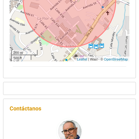
200 m
500 ft
Leaflet
| Wasi - ©
OpenStreetMap
Contáctanos