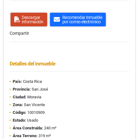
Descargar
Recomendar inmueble
información
por correo electrónico
Compartir
Detalles del inmueble
País:
Costa Rica
Provincia:
San José
Ciudad:
Moravia
Zona:
San Vicente
Código:
10010909
Estado:
Usado
Área Construida:
240 m²
Área Terreno:
319 m²