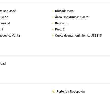
a:
San José
Ciudad:
Mora
Usado
Área Construida:
120 m²
ones:
4
Baños:
3
:
2
Piso:
2
negocio:
Venta
Cuota de mantenimiento:
US$315
cidad
Portería / Recepción