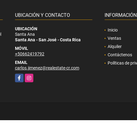
UBICACIÓN Y CONTACTO
INFORMACIÓN
UBICACIÓN
Inicio
l
Santa Ana
Ventas
Santa Ana - San José - Costa Rica
Alquiler
MÓVIL
+50662419792
Contáctenos
EMAIL
Políticas de pr
carlos.jimenez@realestate-cr.com
Facebook
Instagram