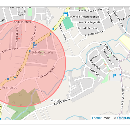
Leaflet
| Wasi - ©
OpenStr