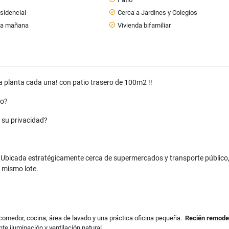
sidencial
Cerca a Jardines y Colegios
 la mañana
Vivienda bifamiliar
 planta cada una! con patio trasero de 100m2 !!
to?
 su privacidad?
. Ubicada estratégicamente cerca de supermercados y transporte público
 mismo lote.
comedor, cocina, área de lavado y una práctica oficina pequeña.
Recién remode
nte iluminación y ventilación natural.