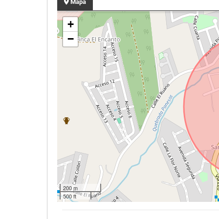
Mapa
+
−
200 m
500 ft