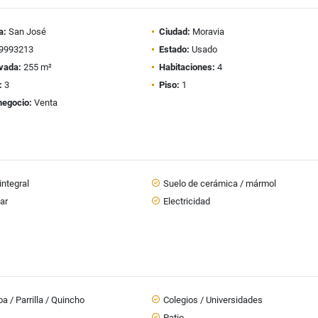
a:
San José
Ciudad:
Moravia
9993213
Estado:
Usado
vada:
255 m²
Habitaciones:
4
:
3
Piso:
1
negocio:
Venta
integral
Suelo de cerámica / mármol
iar
Electricidad
a / Parrilla / Quincho
Colegios / Universidades
Patio