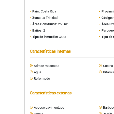
País:
Costa Rica
Provinci
Zona:
La Trinidad
Código:
Área Construida:
255 m²
Área Pri
Baños:
2
Parqueo
Tipo de inmueble:
Casa
Tipo de 
Características internas
Admite mascotas
Cocina 
Agua
Bifamil
Reformado
Características externas
Acceso pavimentado
Barbaco
Garaje
Jardín