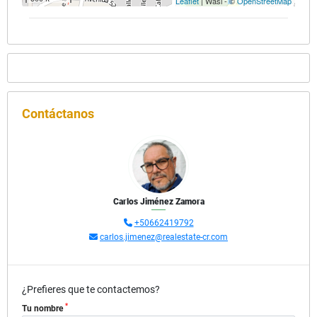
Leaflet
| Wasi - ©
OpenStreetMap
Contáctanos
Carlos Jiménez Zamora
+50662419792
carlos.jimenez@realestate-cr.com
¿Prefieres que te contactemos?
*
Tu nombre