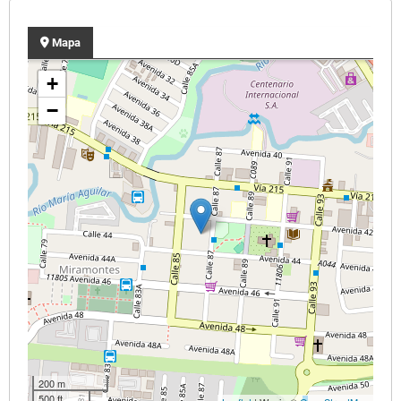
Mapa
+
−
200 m
500 ft