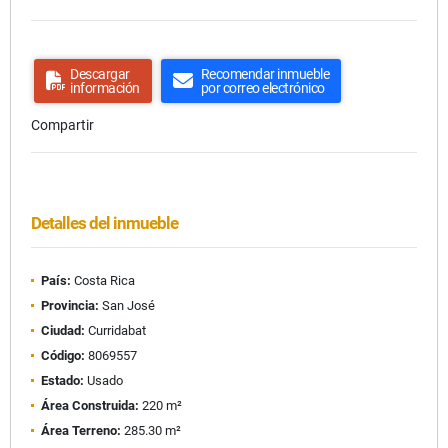
Descargar
Recomendar inmueble
información
por correo electrónico
Compartir
Detalles del inmueble
País:
Costa Rica
Provincia:
San José
Ciudad:
Curridabat
Código:
8069557
Estado:
Usado
Área Construida:
220 m²
Área Terreno:
285.30 m²