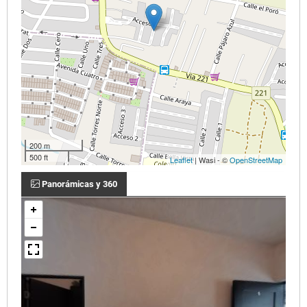
200 m
500 ft
Leaflet
| Wasi - ©
OpenStreetMap
Panorámicas y 360