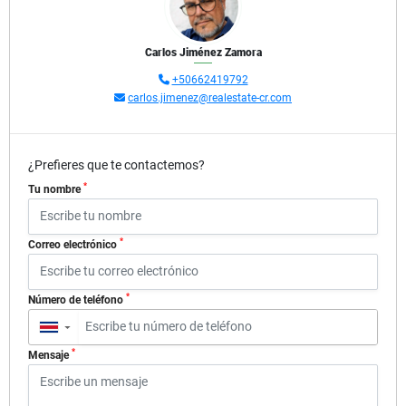
Carlos Jiménez Zamora
+50662419792
carlos.jimenez@realestate-cr.com
¿Prefieres que te contactemos?
*
Tu nombre
*
Correo electrónico
*
Número de teléfono
▼
*
Mensaje