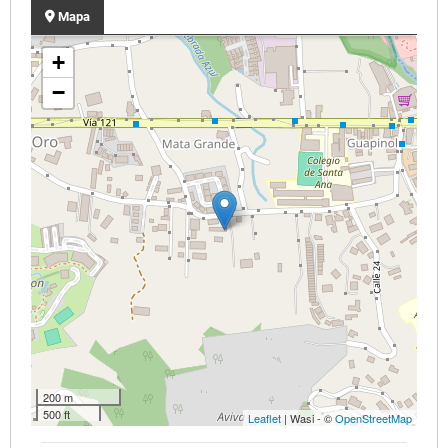
Mapa
+
−
200 m
500 ft
Leaflet
| Wasi - ©
OpenStreetMap