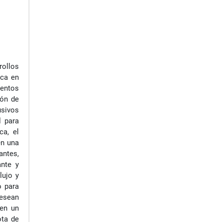
rollos
aca en
ientos
ión de
usivos
l para
ca, el
en una
ntes,
ante y
lujo y
o para
desean
 en un
ota de