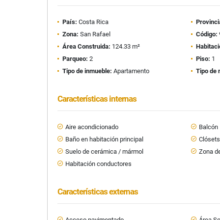
País:
Costa Rica
Provinci
Zona:
San Rafael
Código:
Área Construida:
124.33 m²
Habitaci
Parqueo:
2
Piso:
1
Tipo de inmueble:
Apartamento
Tipo de 
Características internas
Aire acondicionado
Balcón
Baño en habitación principal
Clóset
Suelo de cerámica / mármol
Zona de
Habitación conductores
Características externas
Acceso pavimentado
Área So