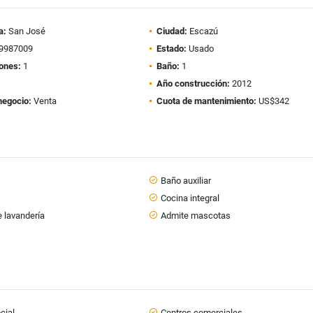
a:
San José
Ciudad:
Escazú
9987009
Estado:
Usado
ones:
1
Baño:
1
Año construcción:
2012
negocio:
Venta
Cuota de mantenimiento:
US$342
Baño auxiliar
s
Cocina integral
 lavandería
Admite mascotas
cial
Centros comerciales