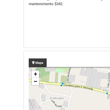
mantenimiento $342.
Mapa
+
−