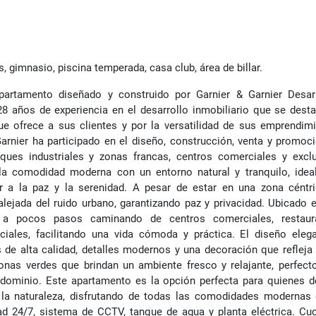
, gimnasio, piscina temperada, casa club, área de billar.
partamento diseñado y construido por Garnier & Garnier Desar
28 años de experiencia en el desarrollo inmobiliario que se dest
que ofrece a sus clientes y por la versatilidad de sus emprendim
arnier ha participado en el diseño, construcción, venta y promoc
rques industriales y zonas francas, centros comerciales y excl
la comodidad moderna con un entorno natural y tranquilo, idea
r a la paz y la serenidad. A pesar de estar en una zona céntri
alejada del ruido urbano, garantizando paz y privacidad. Ubicado 
 a pocos pasos caminando de centros comerciales, restaura
iales, facilitando una vida cómoda y práctica. El diseño eleg
de alta calidad, detalles modernos y una decoración que refleja 
onas verdes que brindan un ambiente fresco y relajante, perfect
 condominio. Este apartamento es la opción perfecta para quienes 
e la naturaleza, disfrutando de todas las comodidades modernas
d 24/7, sistema de CCTV, tanque de agua y planta eléctrica. Cu