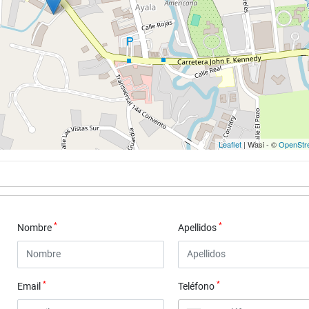
Leaflet
| Wasi - ©
OpenStr
*
*
Nombre
Apellidos
*
*
Email
Teléfono