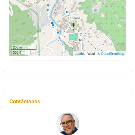
200 m
500 ft
Leaflet
| Wasi - ©
OpenStreetMap
Contáctanos