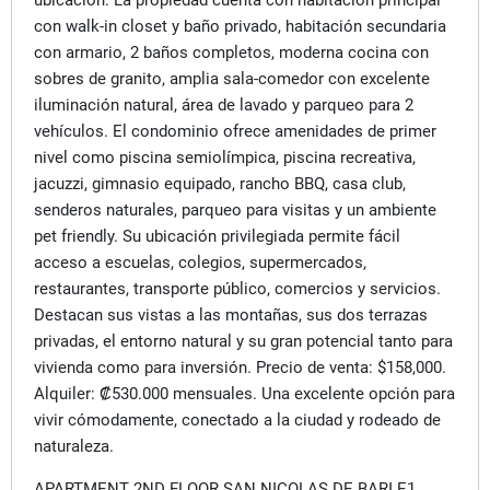
con walk-in closet y baño privado, habitación secundaria
con armario, 2 baños completos, moderna cocina con
sobres de granito, amplia sala-comedor con excelente
iluminación natural, área de lavado y parqueo para 2
vehículos. El condominio ofrece amenidades de primer
nivel como piscina semiolímpica, piscina recreativa,
jacuzzi, gimnasio equipado, rancho BBQ, casa club,
senderos naturales, parqueo para visitas y un ambiente
pet friendly. Su ubicación privilegiada permite fácil
acceso a escuelas, colegios, supermercados,
restaurantes, transporte público, comercios y servicios.
Destacan sus vistas a las montañas, sus dos terrazas
privadas, el entorno natural y su gran potencial tanto para
vivienda como para inversión. Precio de venta: $158,000.
Alquiler:
₡
530.000 mensuales. Una excelente opci
ó
n para
vivir c
ó
modamente, conectado a la ciudad y rodeado de
naturaleza.
APARTMENT 2ND FLOOR SAN NICOLAS DE BARI E1