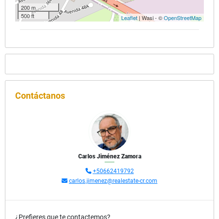
200 m
500 ft
Leaflet
| Wasi - ©
OpenStreetMap
Contáctanos
Carlos Jiménez Zamora
+50662419792
carlos.jimenez@realestate-cr.com
¿Prefieres que te contactemos?