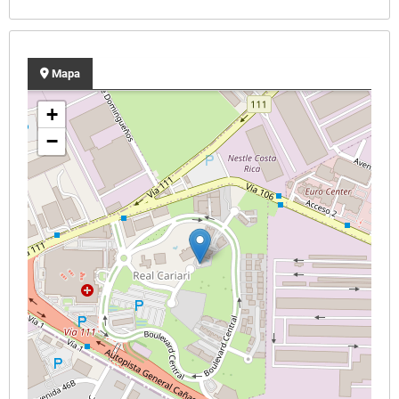
Mapa
+
−