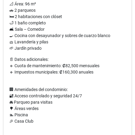
📐 Área: 96 m²
🚗 2 parqueos
🛏️ 2 habitaciones con clóset
🛁 1 baño completo
🛋️ Sala – Comedor
🍳 Cocina con desayunador y sobres de cuarzo blanco
🧺 Lavandería y pilas
🌱 Jardín privado
📄 Datos adicionales:
🔹 Cuota de mantenimiento: ₡82,500 mensuales
🔹 Impuestos municipales: ₡160,300 anuales
🏢 Amenidades del condominio:
🔐 Acceso controlado y seguridad 24/7
🚘 Parqueo para visitas
🌳 Áreas verdes
🏊 Piscina
🎉 Casa Club