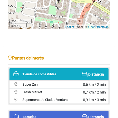
200 m
500 ft
Leaflet
| Wasi - ©
OpenStreetMap
Puntos de interés
Tienda de comestibles
Distancia
Super Zun
0,6 km / 2 min
Fresh Market
0,7 km / 2 min
Supermercado Ciudad Ventura
0,9 km / 3 min
Escuelas
Distancia