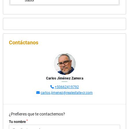
Sabor
Contáctanos
Carlos Jiménez Zamora
+50662419792
carlos.jimenez@realestate-cr.com
¿Prefieres que te contactemos?
*
Tu nombre