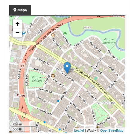
Mapa
+
−
200 m
500 ft
Leaflet
| Wasi - ©
OpenStreetMap