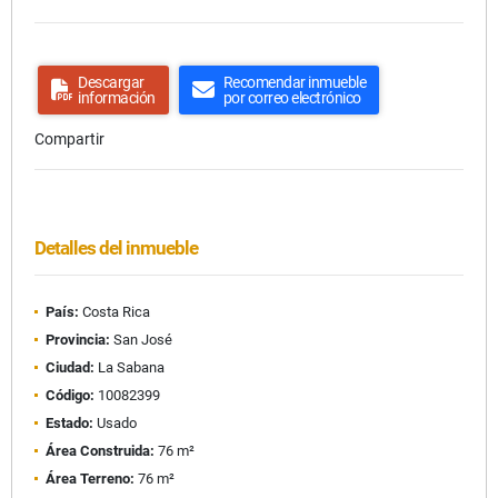
Descargar
Recomendar inmueble
información
por correo electrónico
Compartir
Detalles del inmueble
País:
Costa Rica
Provincia:
San José
Ciudad:
La Sabana
Código:
10082399
Estado:
Usado
Área Construida:
76 m²
Área Terreno:
76 m²