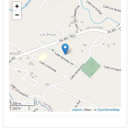
+
−
200 m
500 ft
Leaflet
| Wasi - ©
OpenStreetMap