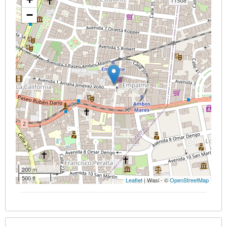
−
200 m
500 ft
Leaflet
| Wasi - ©
OpenStreetMap