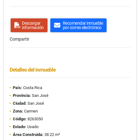
Descargar
Recomendar inmueble
información
por correo electrónico
Compartir
Detalles del inmueble
País:
Costa Rica
Provincia:
San José
Ciudad:
San José
Zona:
Carmen
Código:
8263050
Estado:
Usado
Área Construida:
38.22 m²