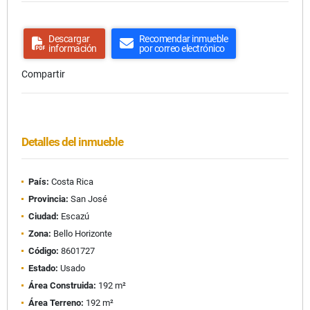
Descargar
Recomendar inmueble
información
por correo electrónico
Compartir
Detalles del inmueble
País:
Costa Rica
Provincia:
San José
Ciudad:
Escazú
Zona:
Bello Horizonte
Código:
8601727
Estado:
Usado
Área Construida:
192 m²
Área Terreno:
192 m²