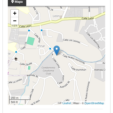
Mapa
+
−
200 m
500 ft
Leaflet
| Wasi - ©
OpenStreetMap