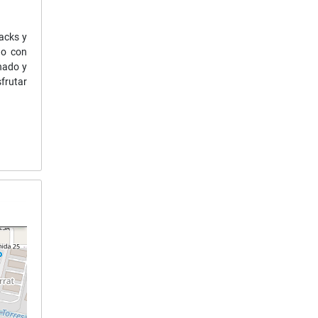
acks y
do con
nado y
sfrutar