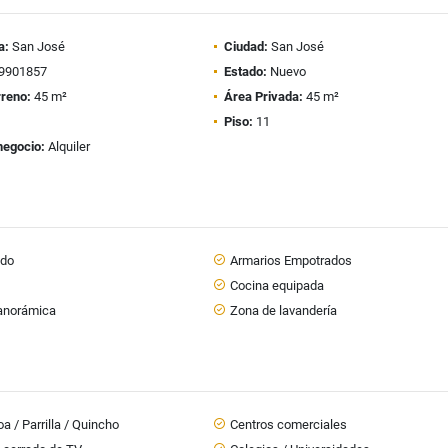
a:
San José
Ciudad:
San José
9901857
Estado:
Nuevo
rreno:
45 m²
Área Privada:
45 m²
Piso:
11
negocio:
Alquiler
ado
Armarios Empotrados
s
Cocina equipada
panorámica
Zona de lavandería
a / Parrilla / Quincho
Centros comerciales