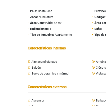
País:
Costa Rica
Provinci
Zona:
Nunciatura
Código:
Área Construida:
45 m²
Área Te
Habitaciones:
1
Baño:
1
Tipo de inmueble:
Apartamento
Tipo de 
Características internas
Aire acondicionado
Amobl
Balcón
Clóset
Suelo de cerámica / mármol
Vista 
Características externas
Ascensor
Barbaco