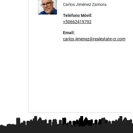
Carlos Jiménez Zamora
Teléfono Móvil:
+50662419792
Email:
carlos.jimenez@realestate-cr.com