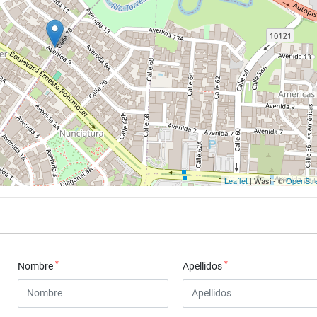
Leaflet
| Wasi - ©
OpenStr
*
*
Nombre
Apellidos