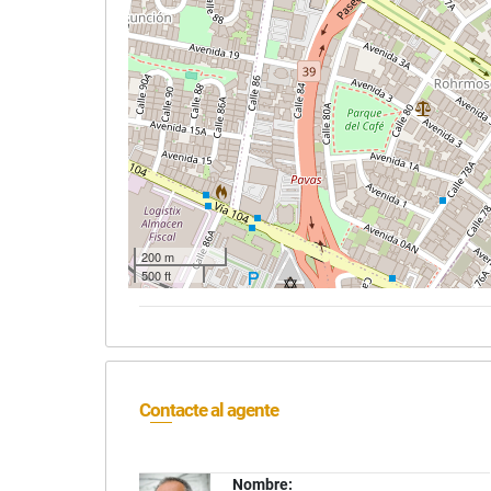
200 m
500 ft
Contacte al agente
Nombre: