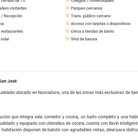
o cerrado de TV
Colegios / Universidades
dero visitantes
Parques cercanos
a / Recepción
Trans. público cercano
cia
Acceso con tarjetas o dispositivos
 restaurantes
Cerca a tiendas de barrio
 solar
Shut de basura
San José
blado ubicado en Nunciatura, una de las zonas más exclusivas de San
ución que integra sala comedor y cocina, un baño completo y una habi
blado y equipado con utensilios de cocina, cuenta con llavín inteligent
habitación disponen de balcón con agradables vistas, ideal para disfrut