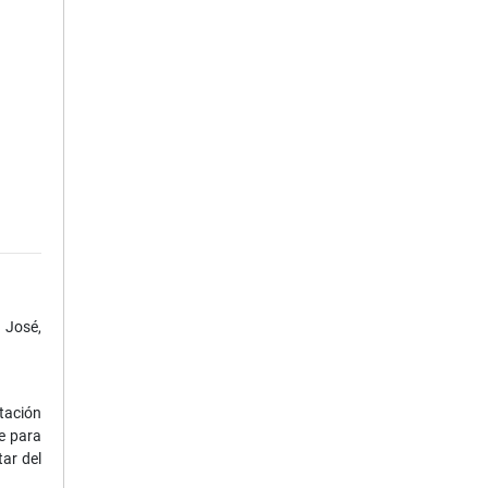
 José,
tación
e para
ar del