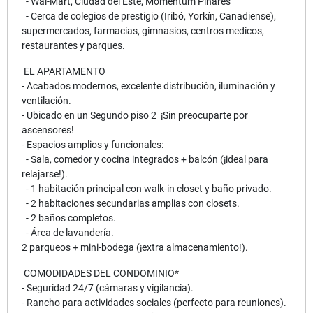
- Wal-Mart, Ciudad del Este, Momentum Pinares
- Cerca de colegios de prestigio (Iribó, Yorkín, Canadiense),
supermercados, farmacias, gimnasios, centros medicos,
restaurantes y parques.
EL APARTAMENTO
- Acabados modernos, excelente distribución, iluminación y
ventilación.
- Ubicado en un Segundo piso 2 ¡Sin preocuparte por
ascensores!
- Espacios amplios y funcionales:
- Sala, comedor y cocina integrados + balcón (¡ideal para
relajarse!).
- 1 habitación principal con walk-in closet y baño privado.
- 2 habitaciones secundarias amplias con closets.
- 2 baños completos.
- Área de lavandería.
2 parqueos + mini-bodega (¡extra almacenamiento!).
COMODIDADES DEL CONDOMINIO*
- Seguridad 24/7 (cámaras y vigilancia).
- Rancho para actividades sociales (perfecto para reuniones).