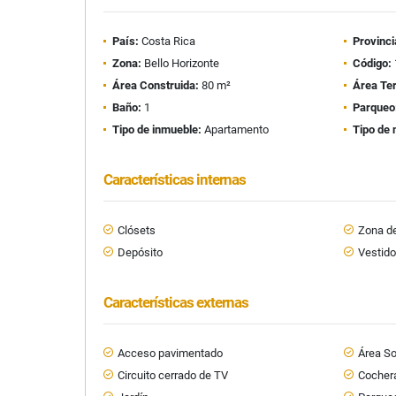
País:
Costa Rica
Provinci
Zona:
Bello Horizonte
Código:
Área Construida:
80 m²
Área Te
Baño:
1
Parqueo
Tipo de inmueble:
Apartamento
Tipo de 
Características internas
Clósets
Zona de
Depósito
Vestido
Características externas
Acceso pavimentado
Área So
Circuito cerrado de TV
Cochera