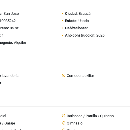
a:
San José
Ciudad:
Escazú
10085242
Estado:
Usado
rreno:
95 m²
Habitaciones:
1
:
1
Año construcción:
2026
negocio:
Alquiler
 lavandería
Comedor auxiliar
r
cial
Barbacoa / Parrilla / Quincho
 / Garaje
Gimnasio