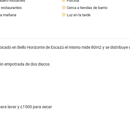
dero visitantes
Piscina
 restaurantes
Cerca a tiendas de barrio
 la mañana
Luz en la tarde
bicado en Bello Horizonte de Escazú el mismo mide 80m2 y se distribuye d
ción empotrada de dos discos
para lavar y ¢1500 para secar